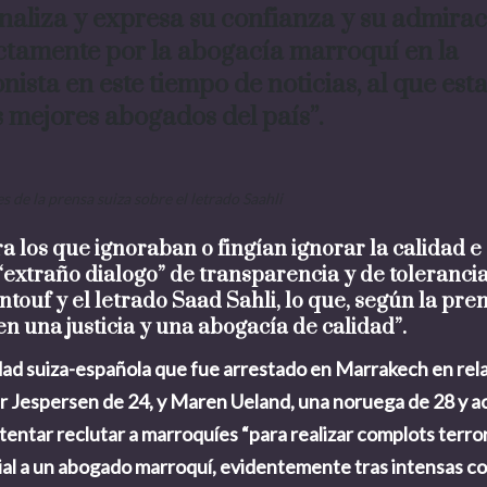
naliza y expresa su confianza y su admira
actamente por la abogacía marroquí en la
nista en este tiempo de noticias, al que est
s mejores abogados del país”.
s de la prensa suiza sobre el letrado Saahli
a los que ignoraban o fingían ignorar la calidad e
“extraño dialogo” de transparencia y de tolerancia
touf y el letrado Saad Sahli, lo que, según la pre
n una justicia y una abogacía de calidad”.
idad suiza-española que fue arrestado en Marrakech en rel
er Jespersen de 24, y Maren Ueland, una noruega de 28 y a
entar reclutar a marroquíes “para realizar complots terror
cial a un abogado marroquí, evidentemente tras intensas c