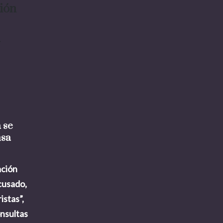
ción
a
 se
nsa
ación
cusado,
istas”,
onsultas