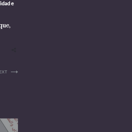
lidad e
que,
EXT