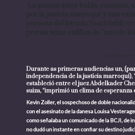
La prensa suiza habla, comenta, a
por la justicia marroquí y más ex
persona del letrado Saad Sahli, cro
prensa suiza califica de “uno de lo
Uno de los reporte
Durante as primeras audiencias un, (par
independencia de la justicia marroquí), 
estableció entre el juez Abdelkader Chen
suiza, “imprimió un clima de esperanza e
Kevin Zoller, el sospechoso de doble nacional
con el asesinato de la danesa Louisa Vesterag
como señalaba un comunicado de la BCJI, de int
no dudó un instante en confiar su destino judi