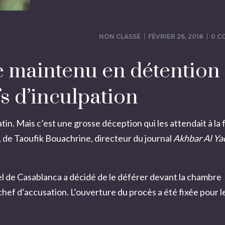
NON CLASSÉ
FÉVRIER 26, 2018
0 C
 maintenu en détention
s d’inculpation
atin. Mais c’est une grosse déception qui les attendait à la 
t, de Taoufik Bouachrine, directeur du journal
Akhbar Al Y
el de Casablanca a décidé de le déférer devant la chambre
chef d’accusation. L’ouverture du procès a été fixée pour l