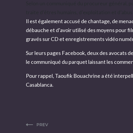
Selon un communiqué du procureur général, publ
traite d’êtres humains, d’exploitation et d’abus
Il est également accusé de chantage, de menace,
débauche et d’avoir utilisé des moyens pour film
gravés sur CD et enregistrements vidéo numé
Sur leurs pages Facebook, deux des avocats d
le communiqué du parquet laissant les comment
Pour rappel, Taoufik Bouachrine a été interpel
Casablanca.
PREV