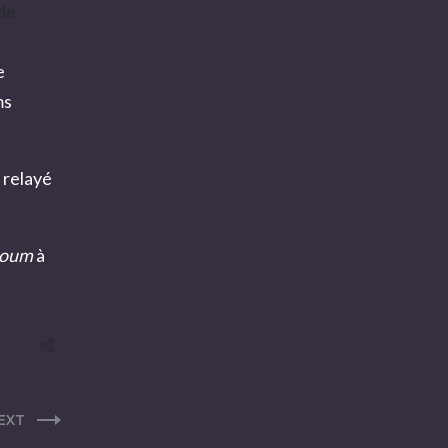
 de
e
ms
t relayé
aoum
à
EXT