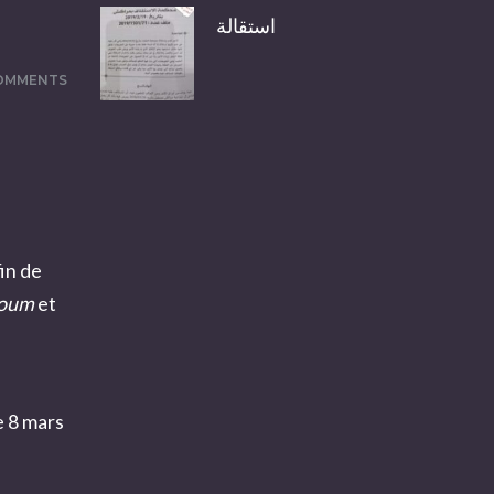
استقالة
OMMENTS
fin de
aoum
et
e 8 mars