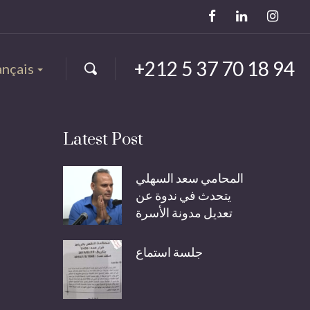
+212 5 37 70 18 94
ançais
Latest Post
المحامي سعد السهلي
يتحدث في ندوة عن
تعديل مدونة الأسرة
جلسة استماع