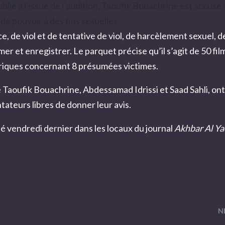
ié à l’issue de l’audition, Taoufik Bouachrine est accusé
 de pouvoir à des fins sexuelles.
 de viol et de tentative de viol, de harcèlement sexuel, d
er et enregistrer. Le parquet précise qu’il s’agit de 50 fil
riques concernant 8 présumées victimes.
e Taoufik Bouachrine,
Abdessamad Idrissi
et
Saad Sahli
, on
ateurs libres de donner leur avis.
lé vendredi dernier dans les locaux du journal
Akhbar Al Y
N