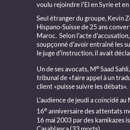
voulu rejoindre l’EI en Syrie et en 
Seul étranger du groupe, Kevin Z
Hispano-Suisse de 25 ans converti 
Maroc. Selon l’acte d’accusation
soupçonné d’avoir entraîné les su
le juge d’instruction, il avait décl
e
Un de ses avocats, M
Saad Sahli
tribunal de «faire appel à un trad
client «puisse suivre les débats».
L’audience de jeudi a coïncidé au
e
16
anniversaire des attentats m
16 mai 2003 par des kamikazes is
Casablanca (33 morts).