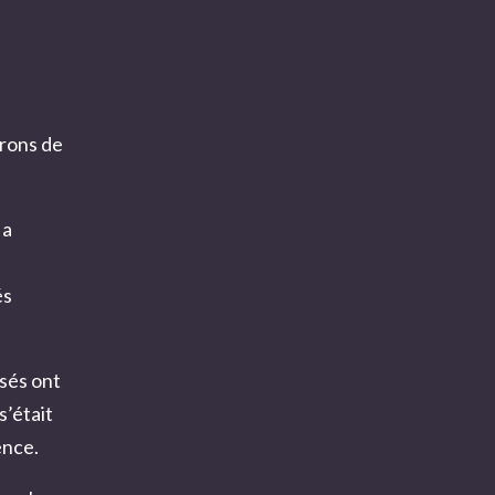
irons de
 a
és
usés ont
s’était
ence.