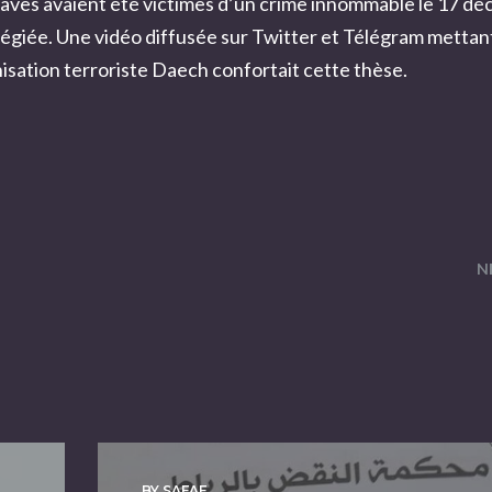
aves avaient été victimes d’un crime innommable le 17 d
ivilégiée. Une vidéo diffusée sur Twitter et Télégram mettan
nisation terroriste Daech confortait cette thèse.
N
BY SAFAE