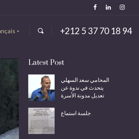
+212 5 37 70 18 94
ançais
Latest Post
المحامي سعد السهلي
يتحدث في ندوة عن
تعديل مدونة الأسرة
جلسة استماع