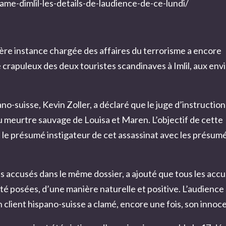
me-dimlil-les-details-de-laudience-de-ce-lundi/
mière instance chargée des affaires du terrorisme a encore
crapuleux des deux touristes scandinaves à Imlil, aux env
no-suisse, Kevin Zoller, a déclaré que le juge d’instruction
u meurtre sauvage de Louisa et Maren. L’objectif de cette
t le présumé instigateur de cet assassinat avec les présum
es accusés dans le même dossier, a ajouté que tous les acc
té posées, d’une manière naturelle et positive. L’audience 
n client hispano-suisse a clamé, encore une fois, son innoc