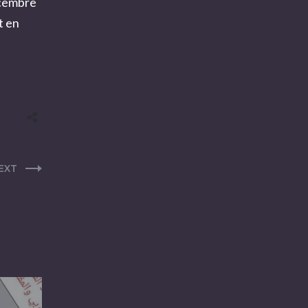
écembre
t en
EXT