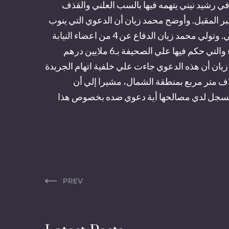
افي رشيد نيني يتهمه فيها بالسب العلني والقذف
ر المقبل. وأوضح محمد زيان أن الدعوي التي ينوب
عنه فيها المحامي سعد السهلي تستند علي قانون الصحافة والقانون الجنائي. وتولي محمد زيان الدفاع عن 4 من اعضاء النيابة
العامة في المحكمة الابتدائية بالقصر الكبير في دعواهم ضد صحيفة المساء والتي حكم فيها علي الصحيفة بـ6 ملايين درهم
ل زيان أن هذه الدعوي جاءت علي خلفية اتهام الجريدة
لاف متر مربع بمنطقة الشمال، مشيرا إلي أن
لم يسجل لدي مصالحها أية دعوي ضده بخصوص هذا
PREV