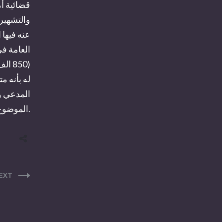
قضائية أم
والتشهير
(850
له بأنه م
المدعي و
الموضوع.
EXT