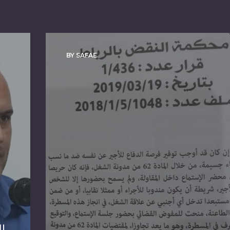
BY SAFAE
ا