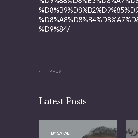
%D9%88%D8%B3%D8%A7%D8
%D8%B9%D8%B2%D9%85%D9
%D8%A8%D8%B4%D8%A7%D
%D9%84/
PREV
Latest Posts
BY SAFAE