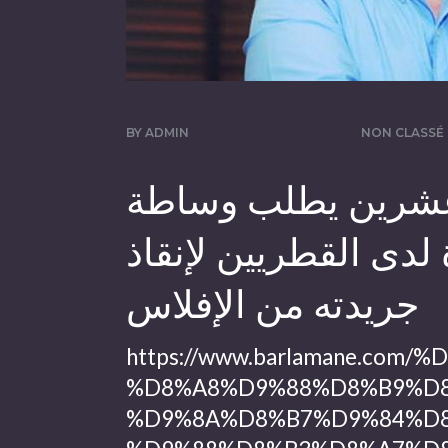
BY
ADMIN
NON CLASSÉ
وعشرين يطلب وساطة
دى القطريين لإنقاذ
جريدته من الإفلاس
https://www.barlamane.c
%D8%A8%D9%88%D8%B9%D8
%D9%8A%D8%B7%D9%84%D8