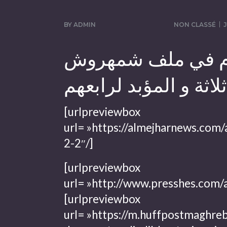
BY
ADMIN
NON CLASSÉ
J
ام في ملف شمهروش
[urlpreviewbox
url= »https://almejharnews.com
2-2″/]
[urlpreviewbox
url= »http://www.presshes.com/a
[urlpreviewbox
url= »https://m.huffpostmaghre