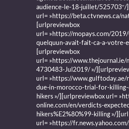
audience-le-18-juillet/525703″/]
url= »https://beta.ctvnews.ca/n
[urlpreviewbox
url= »https://mopays.com/2019/
quelquun-avait-fait-ca-a-votre-e
[urlpreviewbox
url= »https://www.thejournal.ie/
4730483-Jul2019/ »/]
[urlprevi
url= »https://www.gulftoday.ae
due-in-morocco-trial-for-killing
hikers »/]
[urlpreviewbox url= »ht
online.com/en/verdicts-expecte
hikers%E2%80%99-killing »/]
[ur
url= »https://fr.news.yahoo.com