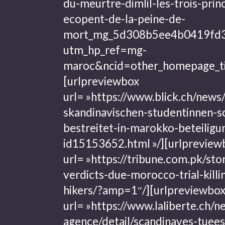
du-meurtre-dimlil-les-trois-prin
ecopent-de-la-peine-de-
mort_mg_5d308b5ee4b0419fd
utm_hp_ref=mg-
maroc&ncid=other_homepage_ti
[urlpreviewbox
url= »https://www.blick.ch/news
skandinavischen-studentinnen-s
bestreitet-in-marokko-beteilig
id15153652.html »/]
[urlpreview
url= »https://tribune.com.pk/st
verdicts-due-morocco-trial-killi
hikers/?amp=1″/]
[urlpreviewbo
url= »https://www.laliberte.ch/n
agence/detail/scandinaves-tuee