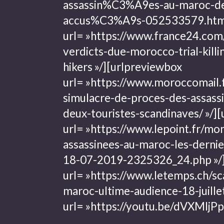
assassin%C3%A9es-au-maroc-de
accus%C3%A9s-052533579.html
url= »https://www.france24.co
verdicts-due-morocco-trial-killi
hikers »/]
[urlpreviewbox
url= »https://www.moroccomail
simulacre-de-proces-des-assass
deux-touristes-scandinaves/ »/]
[
url= »https://www.lepoint.fr/mo
assassinees-au-maroc-les-derni
18-07-2019-2325326_24.php »/
url= »https://www.letemps.ch/sc
maroc-ultime-audience-18-juillet
url= »https://youtu.be/dVXMIjP