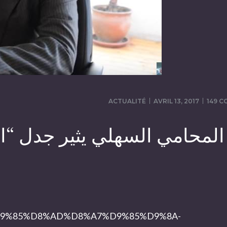
ACTUALITÉ
AVRIL 13, 2017
149 
المحامي السهلي يثير جدل “ا
%84%D9%85%D8%AD%D8%A7%D9%85%D9%8A-