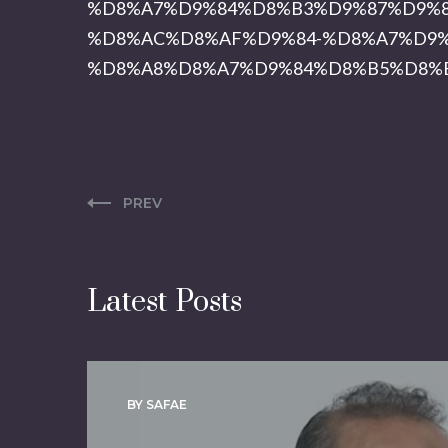
%D8%A7%D9%84%D8%B3%D9%87%D9%8
%D8%AC%D8%AF%D9%84-%D8%A7%D9%
%D8%A8%D8%A7%D9%84%D8%B5%D8%B
PREV
Latest Posts
BY SAFAE