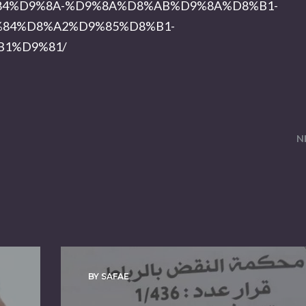
4%D9%8A-%D9%8A%D8%AB%D9%8A%D8%B1-
84%D8%A2%D9%85%D8%B1-
1%D9%81/
N
BY SAFAE